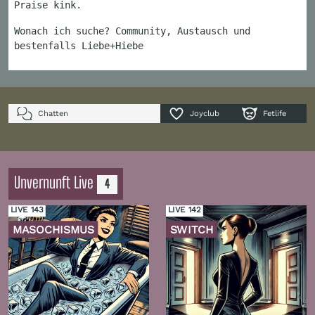
Praise kink.
Wonach ich suche? Community, Austausch und
bestenfalls Liebe+Hiebe
Chatten
Joyclub
Fetlife
Unvernunft Live
4
LIVE 143
LIVE 142
MASOCHISMUS
SWITCH
Zur
Zur