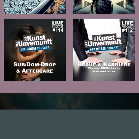
Folge
Folge
Zur
Zur
Folge
Folge
Inhalte
1.0X
--:--:--
100
%
--:--:--
Alle Folgen
334