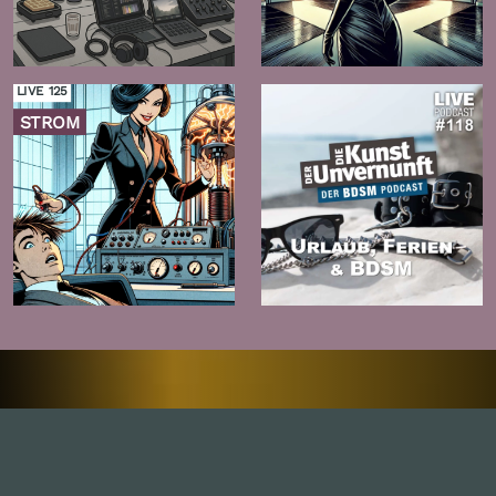
Zur
Zur
Folge
Folge
LIVE 125
STROM
Zur
Zur
Folge
Folge
Inhalte
1.0X
--:--:--
100
%
--:--:--
Alle Folgen
334