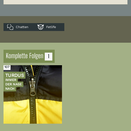
Chatten
Fetlife
Komplette Folgen
1
107
TURDUS
IMMER
DER NASE
NACH
Zur
Folge