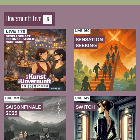
Unvernunft Live
6
LIVE 160
SENSATION
SEEKING
Zur
Zur
Folge
Folge
LIVE 159
LIVE 142
SAISONFINALE
SWITCH
2025