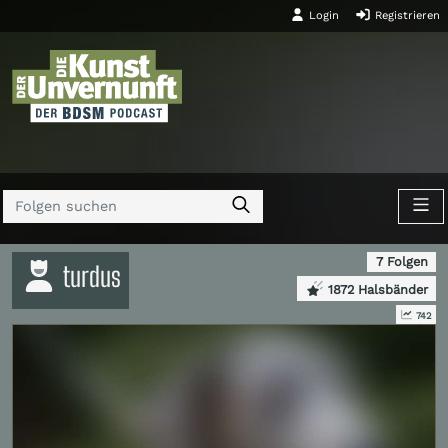
Login
Registrieren
7 Folgen
turdus
1872 Halsbänder
742