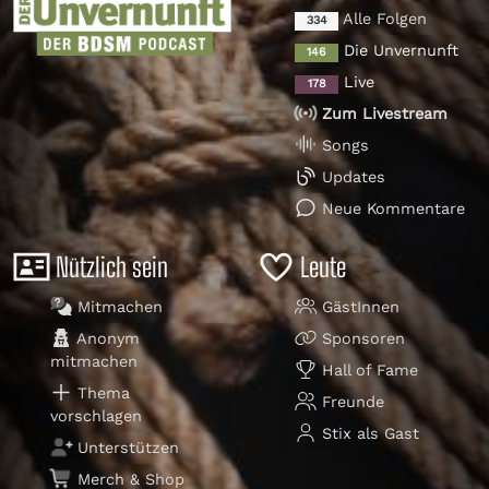
Alle Folgen
334
Die Unvernunft
146
Live
178
Zum Livestream
Songs
Updates
Neue Kommentare
Nützlich sein
Leute
Mitmachen
GästInnen
Anonym
Sponsoren
mitmachen
Hall of Fame
Thema
Freunde
vorschlagen
Stix als Gast
Unterstützen
Merch & Shop