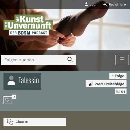
Login
Registrieren
1 Folge
Talessin
2452 Freischläge
138
3
Chatten