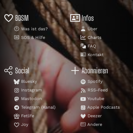
BDSM
Infos
Was ist das?
Über
SOS & Hilfe
Charts
FAQ
Kontakt
Social
Abonnieren
Bluesky
Spotify
Instagram
RSS-Feed
Mastodon
Youtube
Telegram (Kanal)
Apple Podcasts
Fetlife
Deezer
Joy
Andere