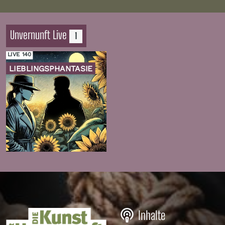
Unvernunft Live
1
LIVE 140
LIEBLINGSPHANTASIE
Zur
Folge
Inhalte