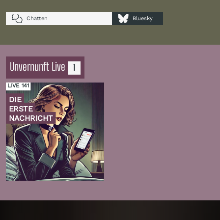
Chatten
Bluesky
Unvernunft Live
1
LIVE 141
DIE
ERSTE
NACHRICHT
Zur
Folge