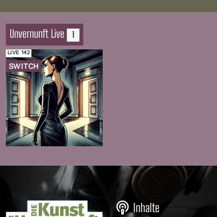
Unvernunft Live
1
LIVE 142
SWITCH
Zur
Folge
Inhalte