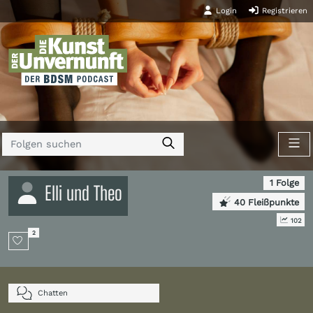
Login
Registrieren
1 Folge
Elli und Theo
40 Fleißpunkte
102
2
Chatten