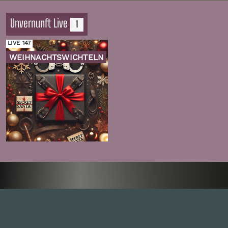
Unvernunft Live
1
LIVE 147
WEIHNACHTSWICHTELN
Zur
Folge
Inhalte
1.0X
--:--:--
100
%
--:--:--
Alle Folgen
334