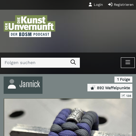
Login
Registrieren
1 Folge
Jannick
892 Waffelpunkte
138