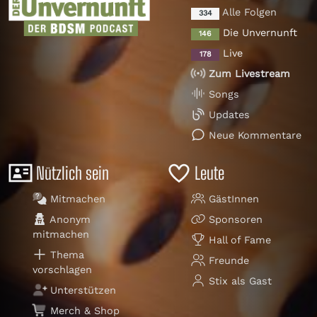
Alle Folgen
334
Die Unvernunft
146
Live
178
Zum Livestream
Songs
Updates
Neue Kommentare
Nützlich sein
Leute
Mitmachen
GästInnen
Anonym
Sponsoren
mitmachen
Hall of Fame
Thema
Freunde
vorschlagen
Stix als Gast
Unterstützen
Merch & Shop