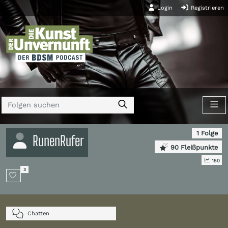
Login
Registrieren
1 Folge
RunenRufer
90 Fleißpunkte
150
3
Chatten