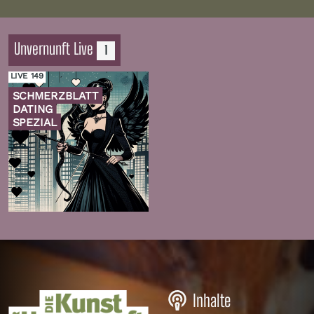
Unvernunft Live
1
LIVE 149
SCHMERZBLATT
DATING
SPEZIAL
Zur
Folge
Inhalte