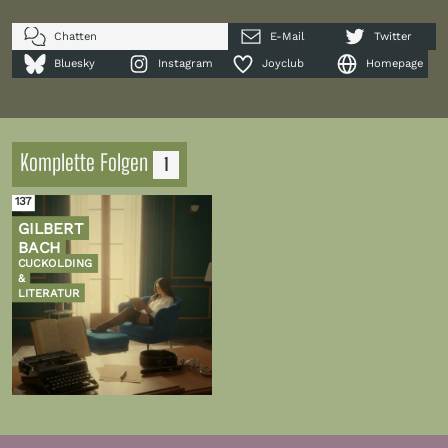
Chatten
E-Mail
Twitter
Bluesky
Instagram
Joyclub
Homepage
Komplette Folgen
1
137
GILBERT
BACH
CUCKOLDING
&
LITERATUR
Zur
Folge