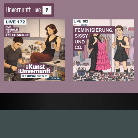
Unvernunft Live
2
LIVE 162
FEMINISIERUNG,
SISSY
UND
CO.
Zur
Zur
Folge
Folge
Inhalte
1.0X
--:--:--
100
%
--:--:--
Alle Folgen
334