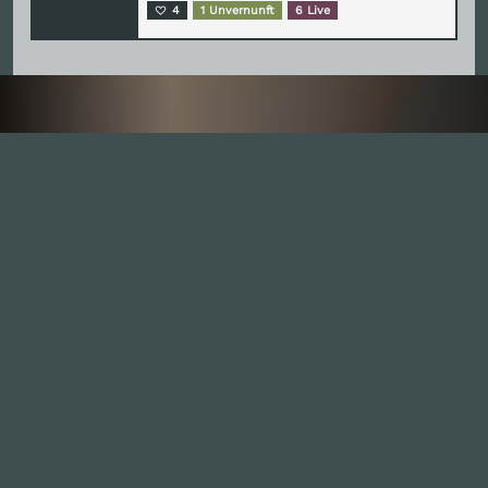
4
1 Unvernunft
6 Live
Inhalte
1.0X
--:--:--
100
%
--:--:--
Alle Folgen
334
Die Unvernunft
146
Live
178
Zum Livestream
Songs
Updates
Neue Kommentare
Nützlich sein
Leute