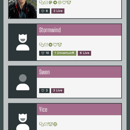
6
3 Live
Stormwind
10
1 Unvernunft
6 Live
Swen
2
3 Live
Yice