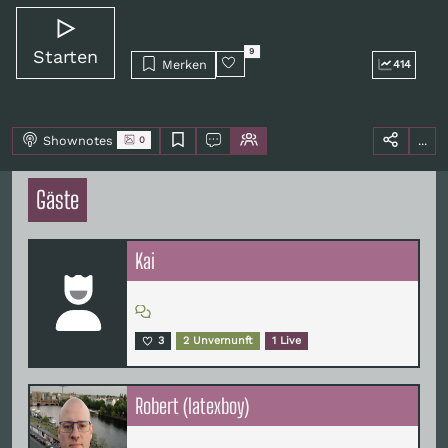
Starten
9
Merken
414
Shownotes
...
0
Gäste
Kai
3
2 Unvernunft
1 Live
Robert (latexboy)