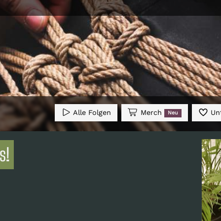
Alle Folgen
Merch
Unt
Neu
s!