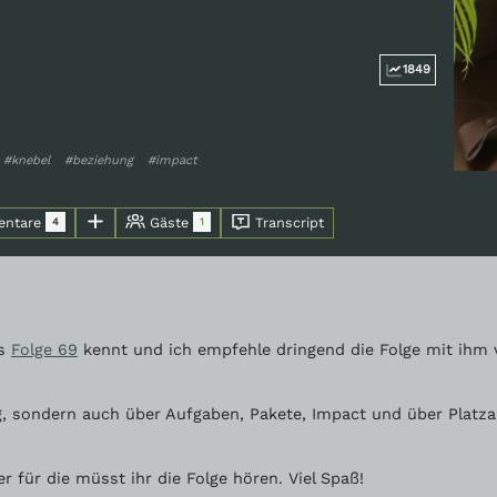
1849
#knebel
#beziehung
#impact
ntare
Gäste
Transcript
4
1
us
Folge 69
kennt und ich empfehle dringend die Folge mit ihm v
g, sondern auch über Aufgaben, Pakete, Impact und über Platza
r für die müsst ihr die Folge hören. Viel Spaß!