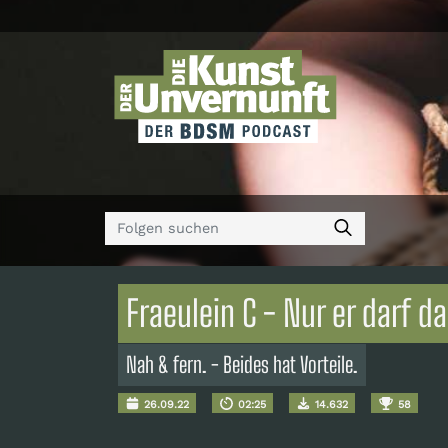
Fraeulein C - Nur er darf da
Nah & fern. - Beides hat Vorteile.
26.09.22
02:25
14.632
58