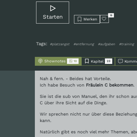
Starten
18
Merken
Tags:
#platzangst
#entfernung
#aufgaben
#training
Shownotes
Kapitel
Komme
10
23
Nah & fern. - Beides hat Vorteile.
Ich habe Besuch von
Fräulein C bekommen
.
Sie ist die sub von Manuel, den ihr schon a
C über ihre Sicht auf die Dinge.
Wir sprechen nicht nur über diese Beziehun
kann.
Natürlich gibt es noch viel mehr Themen, abe