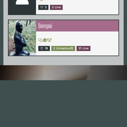
2
2 Live
Sempai
18
2 Unvernunft
21 Live
Inhalte
1.0X
--:--:--
100
%
--:--:--
Alle Folgen
334
Die Unvernunft
146
Live
178
Zum Livestream