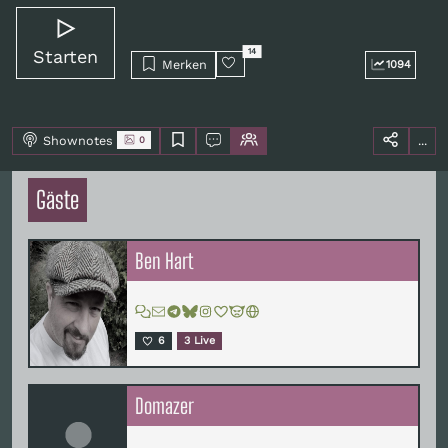
Starten
14
Merken
1094
Shownotes
...
0
Gäste
Ben Hart
6
3 Live
Domazer