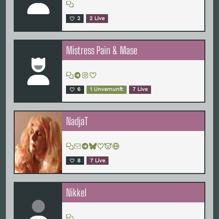
2
2 Live
Mistress Pain & Mase
6
1 Unvernunft
7 Live
NadjaT
8
7 Live
Nikkel