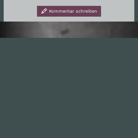
Kommentar schreiben
Inhalte
1.0X
--:--:--
100
%
--:--:--
Alle Folgen
334
Die Unvernunft
146
Live
178
Zum Livestream
Songs
Updates
Neue Kommentare
Nützlich sein
Leute