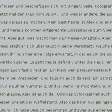
 Ideen und beschäftigen sich mit Dingen: Seile, Fotograf
 jetzt mal den Flair vom BDSM.
Und wieder andere, die au
, was daraus zu machen. Mein Gast heute ist Alex und er
t und heraus kommen artgerechte Einzelstücke zum Spiele
t. Aber gut, was macht man da? Messe-Smalltalk. Aber we
eso stellt er sich überhaupt in seine Werkstatt? Welche
 Wenn ihr nun hier eine Folge erwartet, in der es um die 
rklich gerne. Es geht heute definitiv unter die Haut, hint
en auch fast direkt an. Ein klein wenig Hausmeisterei ha
heim bei Wiesbaden. Und falls ihr auch da seid, am Sams
r, die Bühne Nummer 2. Und ja, wenn ihr möchtet und ma
ch glaube, Alex ist auch da.
Und das Schicksal hat auch 
 neben uns ist der Waffelstand. Also das kann nur gelinge
likum, ich habe Besuch bekommen und zwar aus einer Ge