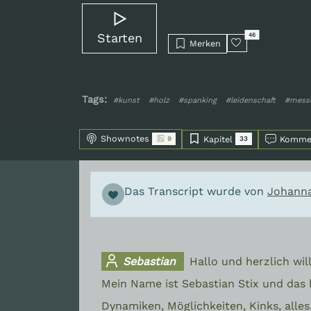
Starten
46
Merken
Tags:
#kunst
#holz
#spanking
#leidenschaft
#mess
Shownotes
Kapitel
Komme
9
33
Das Transcript wurde von
Johann
Sebastian
Hallo und herzlich w
Mein Name ist Sebastian Stix und das hi
Dynamiken, Möglichkeiten, Kinks, alles