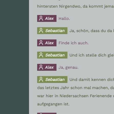
hintersten Nirgendwo, da kommt jemand
Alex
Hallo.
Sebastian
Ja, schön, dass du da 
Alex
Finde ich auch.
Sebastian
Und ich stelle dich gl
Alex
Ja, genau.
Sebastian
Und damit kennen dich 
das letztes Jahr schon mal machen, da
war hier in Niedersachsen Ferienende 
aufgegangen ist.