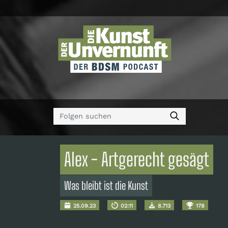
Alex - Artgerecht gesägt
Was bleibt ist die Kunst
25.09.23
02:11
8.713
178