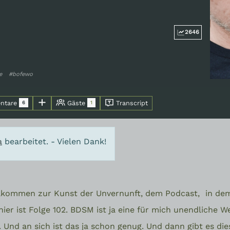
2646
e
#bofewo
ntare
Gäste
Transcript
6
1
a
bearbeitet. - Vielen Dank!
illkommen zur Kunst der Unvernunft, dem Podcast,
in de
er ist Folge 102. BDSM ist ja eine für mich unendliche We
. Und an sich ist das ja schon genug. Und dann gibt es di