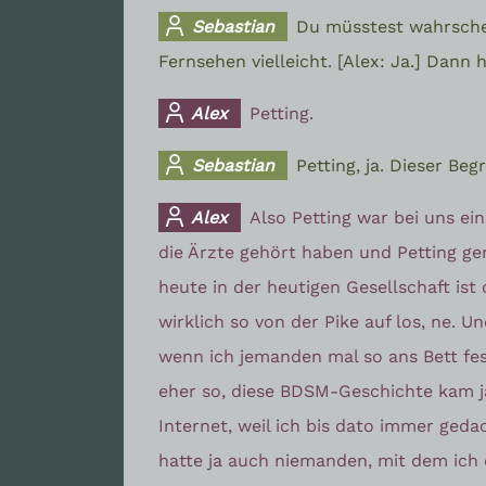
Sebastian
Du müsstest wahrsche
Fernsehen vielleicht. [Alex: Ja.] Dann
Alex
Petting.
Sebastian
Petting, ja. Dieser Beg
Alex
Also Petting war bei uns ei
die Ärzte gehört haben und Petting ge
heute in der heutigen Gesellschaft ist 
wirklich so von der Pike auf los, ne. U
wenn ich jemanden mal so ans Bett fes
eher so, diese BDSM-Geschichte kam ja 
Internet, weil ich bis dato immer geda
hatte ja auch niemanden, mit dem ich 