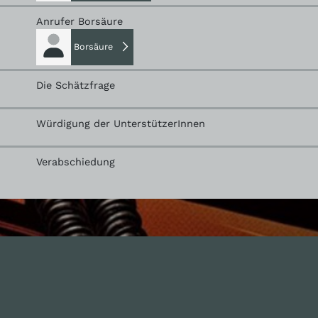
Anrufer Borsäure
Borsäure
Die Schätzfrage
Würdigung der UnterstützerInnen
Verabschiedung
nhalte
Nützlich sein
Alle Folgen
Mitmachen
334
Die Unvernunft
Anonym mitmachen
146