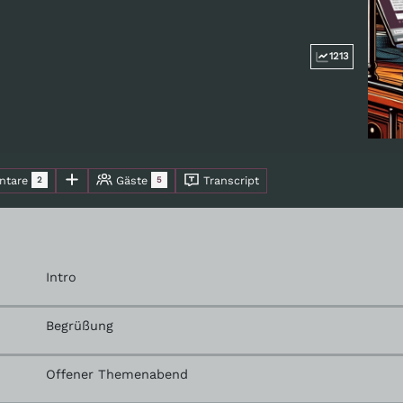
1213
tare
Gäste
Transcript
2
5
Intro
Begrüßung
Offener Themenabend