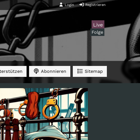
Login
Registrieren
Live
Folge
erstützen
Abonnieren
Sitemap