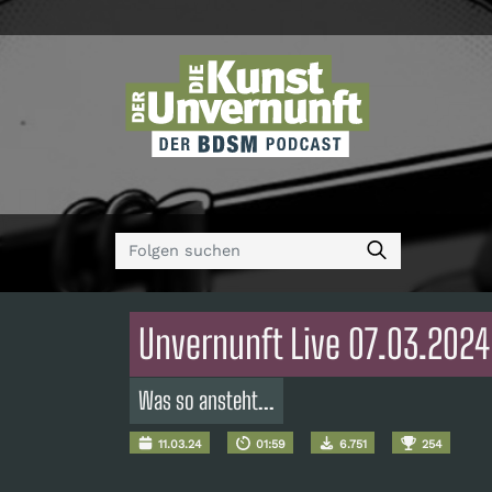
Unvernunft Live 07.03.202
Was so ansteht...
11.03.24
01:59
6.751
254