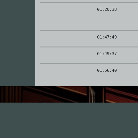
01:20:38
01:47:49
01:49:37
01:56:40
I