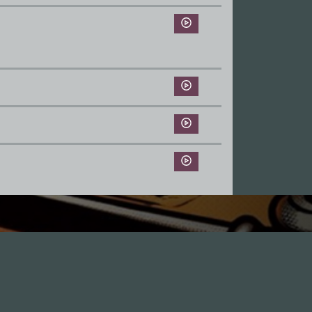
Leute
1.0X
--:--:--
100
%
--:--:--
GästInnen
Sponsoren