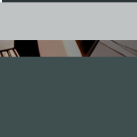
nhalte
Nützlich sein
Alle Folgen
Mitmachen
334
Die Unvernunft
Anonym mitmachen
146
Live
Thema vorschlagen
178
Zum Livestream
Unterstützen
Songs
Merch & Shop
Updates
Neue Kommentare