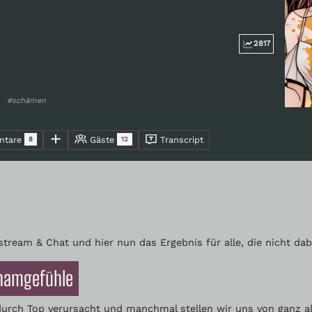
2817
#schämen
tare
Gäste
Transcript
8
12
stream & Chat und hier nun das Ergebnis für alle, die nicht da
chamgefühle
rch Top verursacht und manchmal stellen wir uns von ganz alle