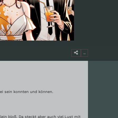
...
bei sein konnten und können.
in bloß. Da steckt aber auch viel Lust mit