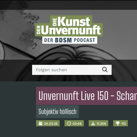
Unvernunft Live 150 - Scha
Subjektiv höllisch
24.02.25
02:48
11.306
112