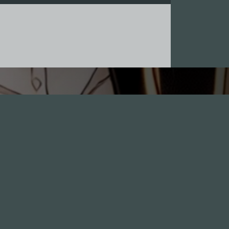
Leute
1.0X
--:--:--
100
%
--:--:--
GästInnen
Sponsoren
Hall of Fame
Freunde
Stix als Gast