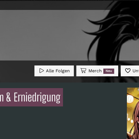
Alle Folgen
Merch
Unt
Neu
m & Erniedrigung