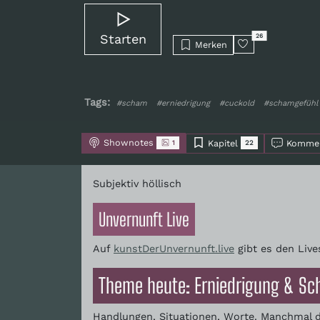
Starten
26
Merken
Tags:
#scham
#erniedrigung
#cuckold
#schamgefühl
Shownotes
Kapitel
Kommen
1
22
Subjektiv höllisch
Unvernunft Live
Auf
kunstDerUnvernunft.live
gibt es den Live
Theme heute: Erniedrigung & S
Handlungen, Situationen, Worte. Manchmal du