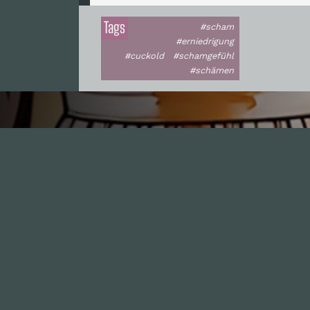
Tags
#scham
#erniedrigung
#cuckold
#schamgefühl
#schämen
I