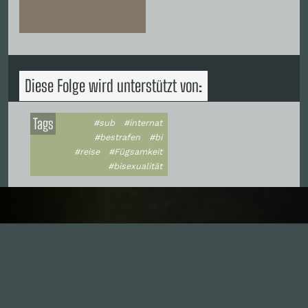
Diese Folge wird unterstützt von:
Tags
#sub
#internat
#bestrafen
#bi
#reise
#Fügsamkeit
#bisexualität
Inhalte
1.0X
--:--:--
100
%
--:--:--
Alle Folgen
334
Die Unvernunft
146