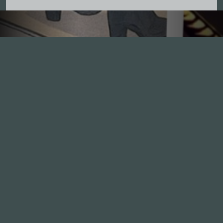
Inhalte
1.0X
--:--:--
100
%
--:--:--
Alle Folgen
334
Die Unvernunft
146
Live
178
Zum Livestream
Songs
Updates
Neue Kommentare
Nützlich sein
Leute
Mitmachen
GästInnen
Anonym
Sponsoren