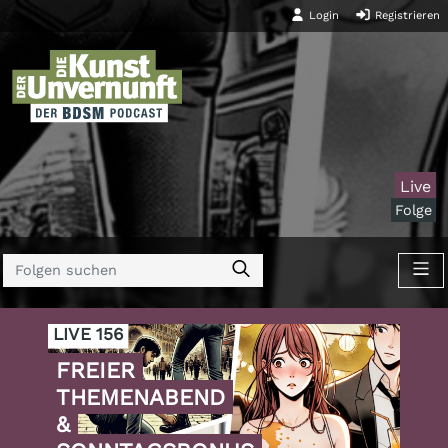
Login
Registrieren
Live
Folge
LIVE 156
FREIER
THEMENABEND
&