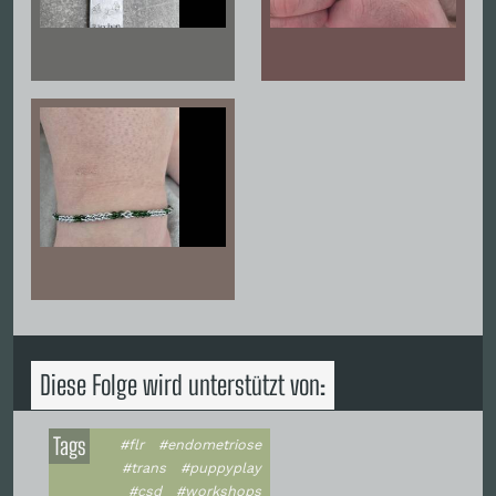
Diese Folge wird unterstützt von:
Tags
#flr
#endometriose
#trans
#puppyplay
#csd
#workshops