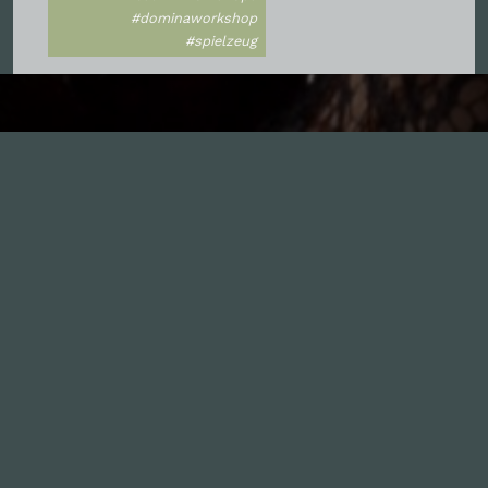
#dominaworkshop
#spielzeug
Inhalte
1.0X
--:--:--
100
%
--:--:--
Alle Folgen
334
Die Unvernunft
146
Live
178
Zum Livestream
Songs
Updates
Neue Kommentare
Nützlich sein
Leute