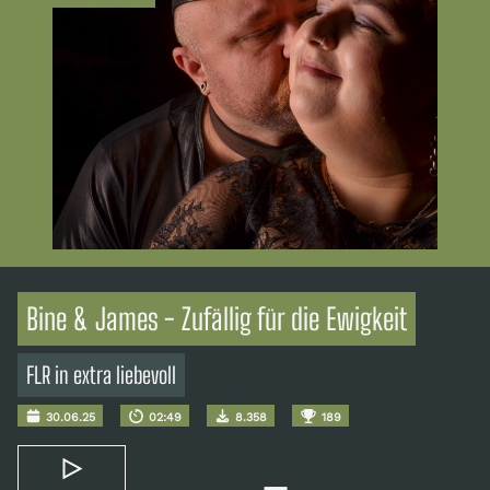
Bine & James - Zufällig für die Ewigkeit
FLR in extra liebevoll
30.06.25
02:49
8.358
189