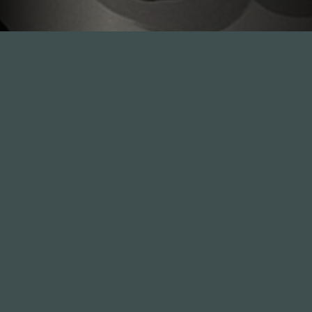
Inhalte
1.0X
--:--:--
100
%
--:--:--
Alle Folgen
334
Die Unvernunft
146
Live
178
Zum Livestream
Songs
Updates
Neue Kommentare
Nützlich sein
Leute
Mitmachen
GästInnen
Anonym
Sponsoren
mitmachen
Hall of Fame