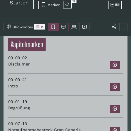
Starten
19
Merken
1511
Shownotes
...
14
Kapitelmarken
00:00:02
Disclaimer
00:00:41
Intro
00:01:19
Begrüßung
00:07:15
Notaufnahmebesteck Gran Canaria