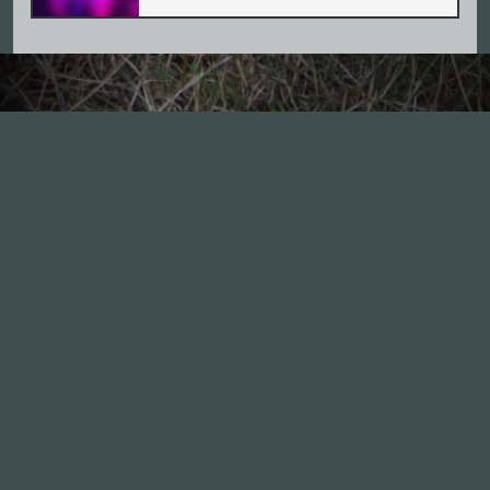
Inhalte
1.0X
--:--:--
100
%
--:--:--
Alle Folgen
334
Die Unvernunft
146
Live
178
Zum Livestream
Songs
Updates
Neue Kommentare
Nützlich sein
Leute
Mitmachen
GästInnen