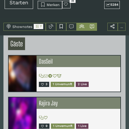
Starten
36
Merken
5284
Shownotes
...
7
Gäste
DasSeil
3
1 Unvernunft
2 Live
Kajira Jay
9
1 Unvernunft
1 Live