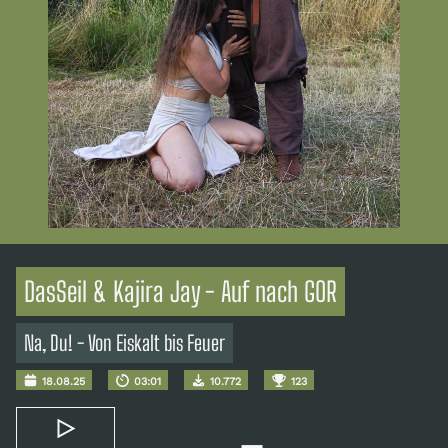
DasSeil & Kajira Jay - Auf nach GOR
Na, Du! - Von Eiskalt bis Feuer
18.08.25
03:01
10.772
123