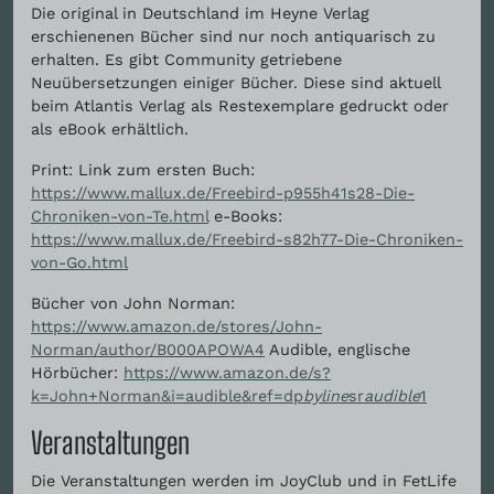
Die original in Deutschland im Heyne Verlag
erschienenen Bücher sind nur noch antiquarisch zu
erhalten. Es gibt Community getriebene
Neuübersetzungen einiger Bücher. Diese sind aktuell
beim Atlantis Verlag als Restexemplare gedruckt oder
als eBook erhältlich.
Print: Link zum ersten Buch:
https://www.mallux.de/Freebird-p955h41s28-Die-
Chroniken-von-Te.html
e-Books:
https://www.mallux.de/Freebird-s82h77-Die-Chroniken-
von-Go.html
Bücher von John Norman:
https://www.amazon.de/stores/John-
Norman/author/B000APOWA4
Audible, englische
Hörbücher:
https://www.amazon.de/s?
k=John+Norman&i=audible&ref=dp
byline
sr
audible
1
Veranstaltungen
Die Veranstaltungen werden im JoyClub und in FetLife