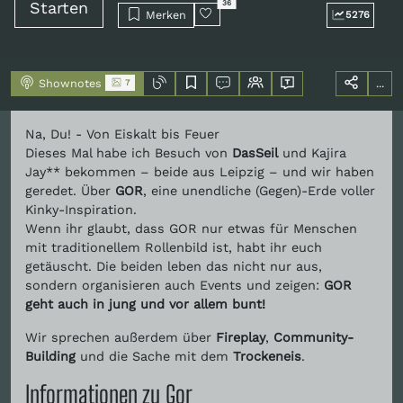
Starten
36
Merken
5276
Shownotes
...
7
Na, Du! - Von Eiskalt bis Feuer
Dieses Mal habe ich Besuch von
DasSeil
und Kajira
Jay** bekommen – beide aus Leipzig – und wir haben
geredet. Über
GOR
, eine unendliche (Gegen)-Erde voller
Kinky-Inspiration.
Wenn ihr glaubt, dass GOR nur etwas für Menschen
mit traditionellem Rollenbild ist, habt ihr euch
getäuscht. Die beiden leben das nicht nur aus,
sondern organisieren auch Events und zeigen:
GOR
geht auch in jung und vor allem bunt!
Wir sprechen außerdem über
Fireplay
,
Community-
Building
und die Sache mit dem
Trockeneis
.
Informationen zu Gor