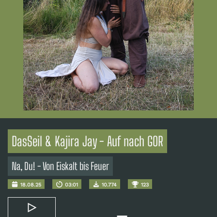
DasSeil & Kajira Jay - Auf nach GOR
Na, Du! - Von Eiskalt bis Feuer
18.08.25
03:01
10.774
123