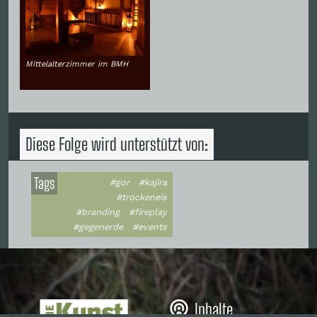
Mittelalterzimmer im BMH
Diese Folge wird unterstützt von:
Tags
#gor
#kajira
#trockeneis
#branding
#fireplay
#gegenerde
#events
Inhalte