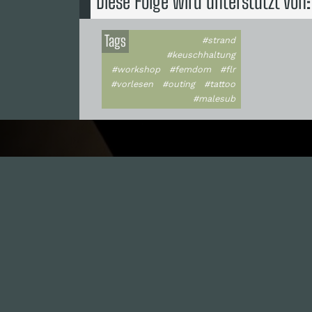
Diese Folge wird unterstützt von:
Tags
#strand
#keuschhaltung
#workshop
#femdom
#flr
#vorlesen
#outing
#tattoo
#malesub
I