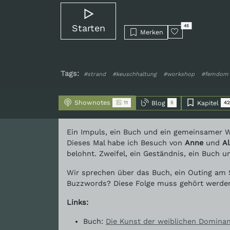
Starten
45
Merken
Tags:
#strand
#keuschhaltung
#workshop
#femdom
Shownotes
Blog
Kapitel
11
5
42
Ein Impuls, ein Buch und ein gemeinsamer 
Dieses Mal habe ich Besuch von
Anne
und
Al
belohnt. Zweifel, ein Geständnis, ein Buch u
Wir sprechen über das Buch, ein Outing am S
Buzzwords? Diese Folge muss gehört werden,
Links:
Buch:
Die Kunst der weiblichen Domina