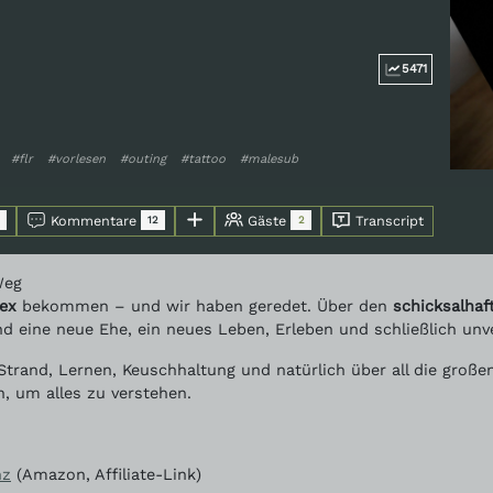
5471
#flr
#vorlesen
#outing
#tattoo
#malesub
Kommentare
Gäste
Transcript
12
2
Weg
ex
bekommen – und wir haben geredet. Über den
schicksalhaf
nd eine neue Ehe, ein neues Leben, Erleben und schließlich unve
trand, Lernen, Keuschhaltung und natürlich über all die großen
 um alles zu verstehen.
nz
(Amazon, Affiliate-Link)