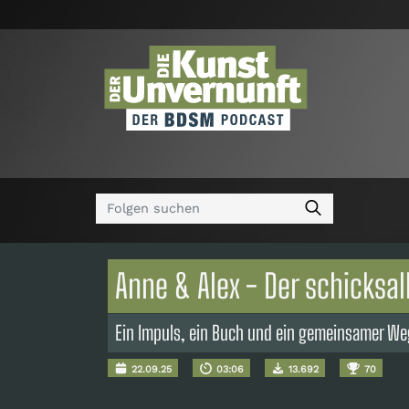
Anne & Alex - Der schicksa
Ein Impuls, ein Buch und ein gemeinsamer We
22.09.25
03:06
13.692
70