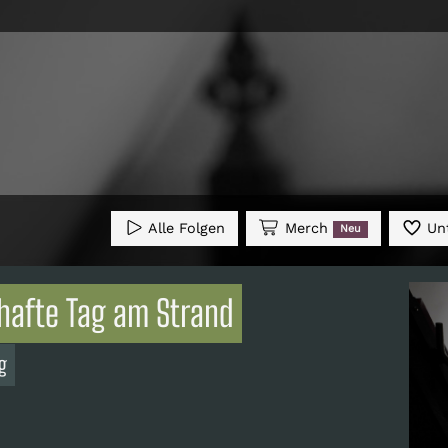
Alle Folgen
Merch
Unt
Neu
lhafte Tag am Strand
g