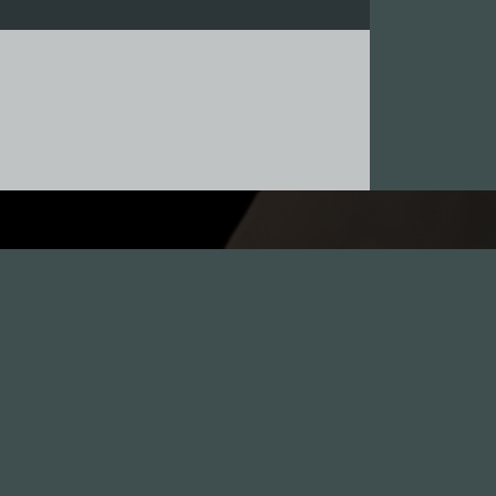
Leute
1.0X
--:--:--
100
%
--:--:--
GästInnen
Sponsoren
Hall of Fame
Freunde
Stix als Gast