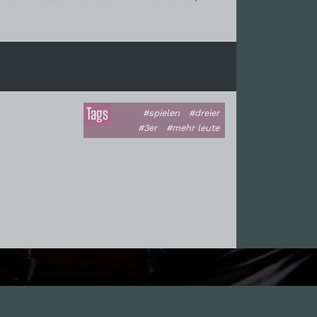
Tags
#spielen
#dreier
#3er
#mehr leute
Leute
1.0X
--:--:--