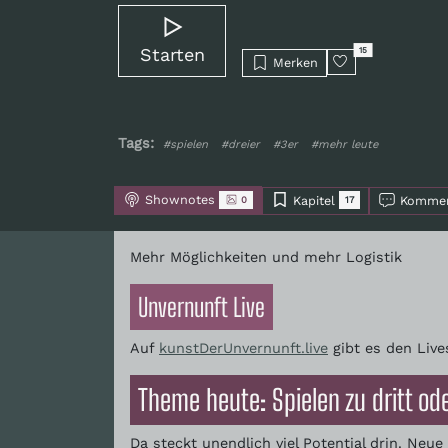
Starten
15
Merken
Tags:
#spielen
#dreier
#3er
#mehr leute
Shownotes
Kapitel
Kommen
0
17
Mehr Möglichkeiten und mehr Logistik
Unvernunft Live
Auf
kunstDerUnvernunft.live
gibt es den Live
Theme heute: Spielen zu dritt od
Da steckt unendlich viel Potential drin. Ne