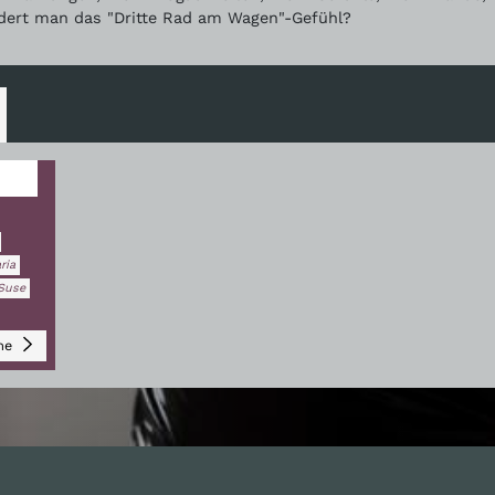
ert man das "Dritte Rad am Wagen"-Gefühl?
aria
Suse
ame
nhalte
Nützlich sein