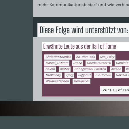
mehr Kommunikationsbedarf und wie verhind
Diese Folge wird unterstützt von:
Erwähnte Leute aus der Hall of Fame
Christin&thomas
An-dom-eda
Mrs_Fairy
Marcel_ODimm
Draco
Oberlausitzer76
Dominic
Salern
motex
Prinzgemahl Carsten
Artane
Il
theWoody
Tjorg
Biggirl91
EinDom83
Novizin 
Waldkaetzchen
DerBaer76
Zur Hall of F
I