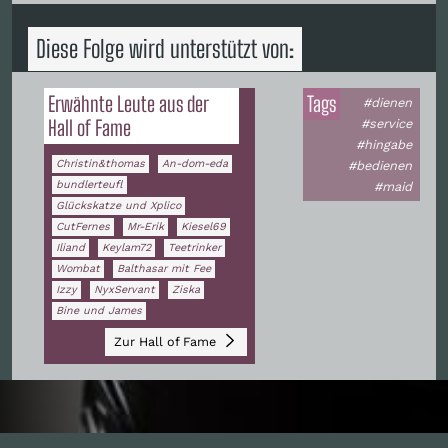
Diese Folge wird unterstützt von:
Erwähnte Leute aus der
Tags
#dienen
Hall of Fame
#service
#hingabe
Christin&thomas
An-dom-eda
#bedienen
bundlerteufl
#maid
Glückskatze und Xplico
CutFernes
Mr-Erik
Kiesel69
Iliand
Keylam72
Teetrinker
Wombat
Balthasar mit Fee
Izzy
NyxServant
Ziska
Bine und James
Zur Hall of Fame