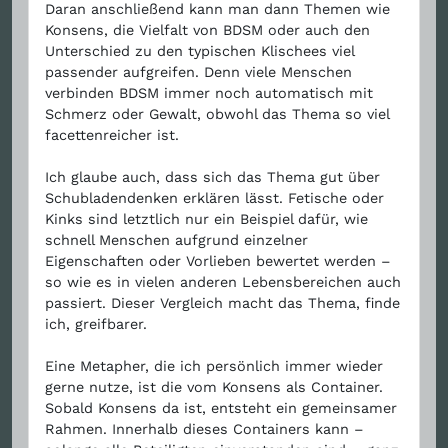
Daran anschließend kann man dann Themen wie
Konsens, die Vielfalt von BDSM oder auch den
Unterschied zu den typischen Klischees viel
passender aufgreifen. Denn viele Menschen
verbinden BDSM immer noch automatisch mit
Schmerz oder Gewalt, obwohl das Thema so viel
facettenreicher ist.
Ich glaube auch, dass sich das Thema gut über
Schubladendenken erklären lässt. Fetische oder
Kinks sind letztlich nur ein Beispiel dafür, wie
schnell Menschen aufgrund einzelner
Eigenschaften oder Vorlieben bewertet werden –
so wie es in vielen anderen Lebensbereichen auch
passiert. Dieser Vergleich macht das Thema, finde
ich, greifbarer.
Eine Metapher, die ich persönlich immer wieder
gerne nutze, ist die vom Konsens als Container.
Sobald Konsens da ist, entsteht ein gemeinsamer
Rahmen. Innerhalb dieses Containers kann –