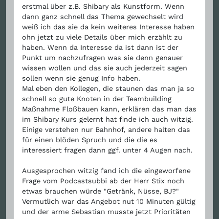
erstmal über z.B. Shibary als Kunstform. Wenn
dann ganz schnell das Thema gewechselt wird
weiß ich das sie da kein weiteres Interesse haben
ohn jetzt zu viele Details über mich erzählt zu
haben. Wenn da Interesse da ist dann ist der
Punkt um nachzufragen was sie denn genauer
wissen wollen und das sie auch jederzeit sagen
sollen wenn sie genug Info haben.
Mal eben den Kollegen, die staunen das man ja so
schnell so gute Knoten in der Teambuilding
Maßnahme Floßbauen kann, erklären das man das
im Shibary Kurs gelernt hat finde ich auch witzig.
Einige verstehen nur Bahnhof, andere halten das
für einen blöden Spruch und die die es
interessiert fragen dann ggf. unter 4 Augen nach.
Ausgesprochen witzig fand ich die eingeworfene
Frage vom Podcastsubbi ab der Herr Stix noch
etwas brauchen würde "Getränk, Nüsse, BJ?"
Vermutlich war das Angebot nut 10 Minuten gültig
und der arme Sebastian musste jetzt Prioritäten