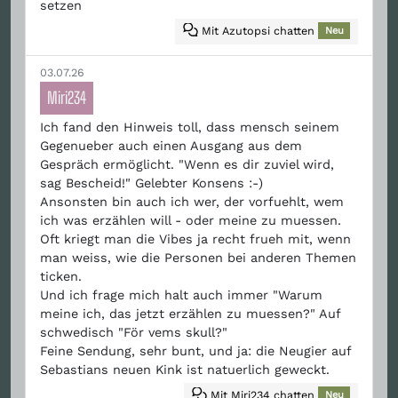
setzen
Mit Azutopsi chatten
Neu
03.07.26
Miri234
Ich fand den Hinweis toll, dass mensch seinem
Gegenueber auch einen Ausgang aus dem
Gespräch ermöglicht. "Wenn es dir zuviel wird,
sag Bescheid!" Gelebter Konsens :-)
Ansonsten bin auch ich wer, der vorfuehlt, wem
ich was erzählen will - oder meine zu muessen.
Oft kriegt man die Vibes ja recht frueh mit, wenn
man weiss, wie die Personen bei anderen Themen
ticken.
Und ich frage mich halt auch immer "Warum
meine ich, das jetzt erzählen zu muessen?" Auf
schwedisch "För vems skull?"
Feine Sendung, sehr bunt, und ja: die Neugier auf
Sebastians neuen Kink ist natuerlich geweckt.
Mit Miri234 chatten
Neu