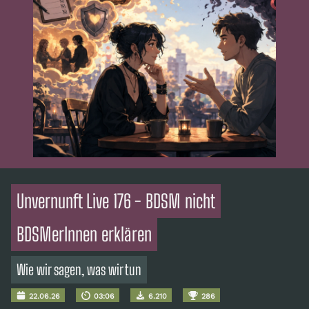
Unvernunft Live 176 - BDSM nicht
BDSMerInnen erklären
Wie wir sagen, was wir tun
22.06.26
03:06
6.210
286