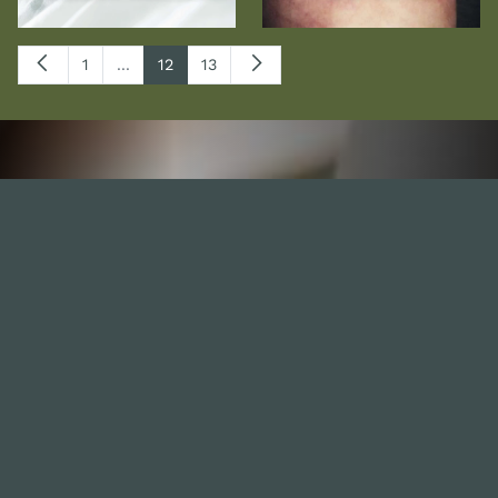
1
...
12
13
Inhalte
1.0X
--:--:--
100
%
--:--:--
Alle Folgen
334
Die Unvernunft
146
Live
178
Zum Livestream
Songs
Updates
Neue Kommentare