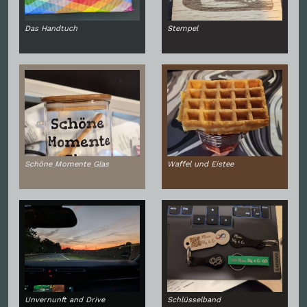
Das Handtuch
Stempel
Schöne Momente Glas
Waffel und Eistee
Unvernunft and Drive
Schlüsselband