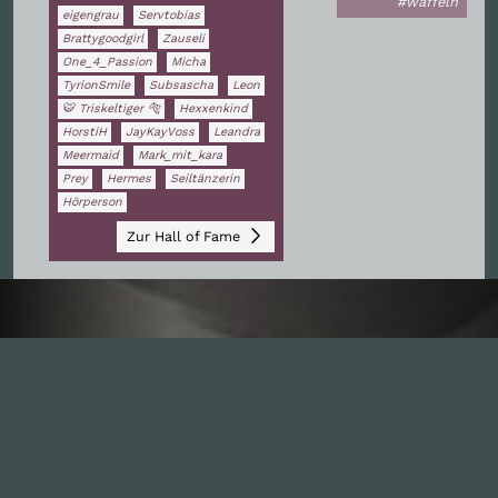
#waffeln
eigengrau
Servtobias
Brattygoodgirl
Zauseli
One_4_Passion
Micha
TyrionSmile
Subsascha
Leon
🐯 Triskeltiger 🐅
Hexxenkind
HorstiH
JayKayVoss
Leandra
Meermaid
Mark_mit_kara
Prey
Hermes
Seiltänzerin
Hörperson
Zur Hall of Fame
Inhalte
1.0X
--:--:--
100
%
--:--:--
Alle Folgen
334
Die Unvernunft
146
Live
178